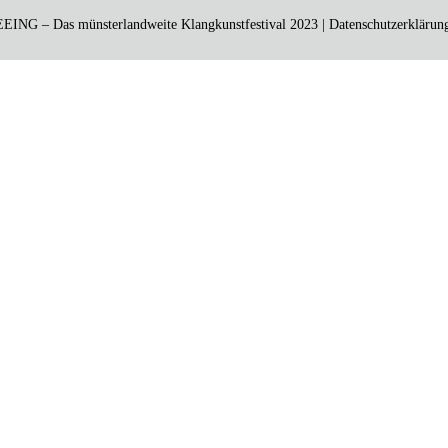
NG – Das münsterlandweite Klangkunstfestival 2023 |
Datenschutzerklärun